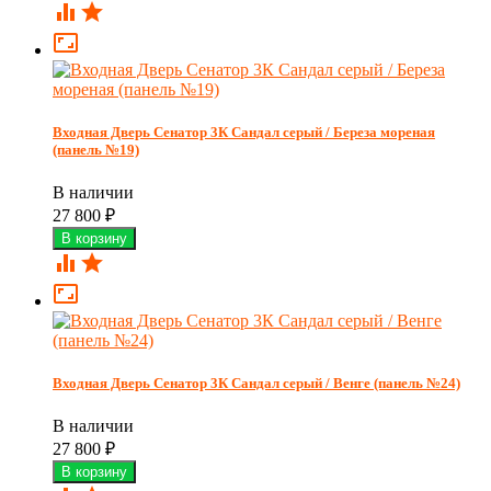



Входная Дверь Сенатор 3К Сандал серый / Береза мореная
(панель №19)
В наличии
27 800
₽



Входная Дверь Сенатор 3К Сандал серый / Венге (панель №24)
В наличии
27 800
₽