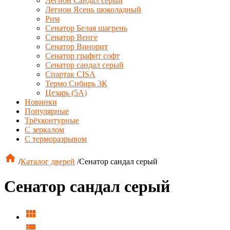
Легион Сандал серый
Легион Ясень шоколадный
Рим
Сенатор Белая шагрень
Сенатор Венге
Сенатор Винорит
Сенатор графит софт
Сенатор сандал серый
Спартак CISA
Термо Сибирь 3К
Цезарь (5А)
Новинки
Популярные
Трёхконтурные
С зеркалом
С терморазрывом

/
Каталог дверей
/
Сенатор сандал серый
Сенатор сандал серый

