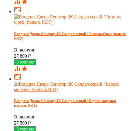



Входная Дверь Сенатор 3К Сандал серый / Энигма Орех (панель
№57)
В наличии
27 800
₽



Входная Дверь Сенатор 3К Сандал серый / Береза мореная
(панель №11)
В наличии
27 500
₽