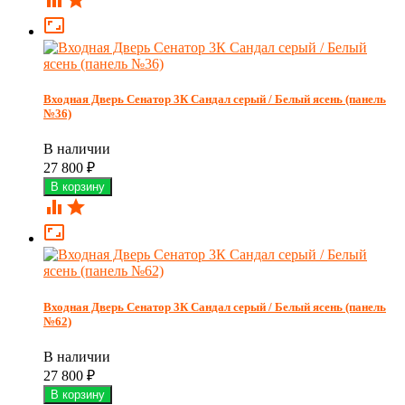



Входная Дверь Сенатор 3К Сандал серый / Белый ясень (панель
№36)
В наличии
27 800
₽



Входная Дверь Сенатор 3К Сандал серый / Белый ясень (панель
№62)
В наличии
27 800
₽