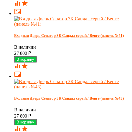



Входная Дверь Сенатор 3К Сандал серый / Венге (панель №41)
В наличии
27 800
₽



Входная Дверь Сенатор 3К Сандал серый / Венге (панель №43)
В наличии
27 800
₽

