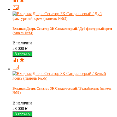

Входная Дверь Сенатор 3К Сандал серый / Дуб фактурный крем
(панель №63)
В наличии
28 000
₽



Входная Дверь Сенатор 3К Сандал серый / Белый ясень (панель
№56)
В наличии
28 000
₽