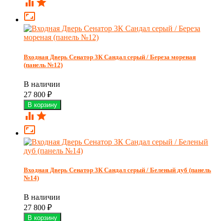



Входная Дверь Сенатор 3К Сандал серый / Береза мореная
(панель №12)
В наличии
27 800
₽



Входная Дверь Сенатор 3К Сандал серый / Беленый дуб (панель
№14)
В наличии
27 800
₽