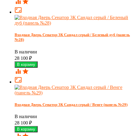



Входная Дверь Сенатор 3К Сандал серый / Беленый дуб (панель
№28)
В наличии
28 100
₽



Входная Дверь Сенатор 3К Сандал серый / Венге (панель №29)
В наличии
28 100
₽

