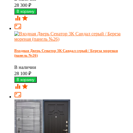
28 300
₽



Входная Дверь Сенатор 3К Сандал серый / Береза мореная
(панель №26)
В наличии
28 100
₽


