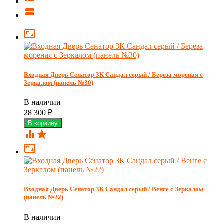


Входная Дверь Сенатор 3К Сандал серый / Береза мореная с
Зеркалом (панель №30)
В наличии
28 300
₽



Входная Дверь Сенатор 3К Сандал серый / Венге с Зеркалом
(панель №22)
В наличии