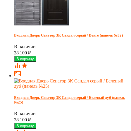
Входная Дверь Сенатор 3К Сандал серый / Венге (панель №32)
В наличии
28 100
₽



Входная Дверь Сенатор 3К Сандал серый / Беленый дуб (панель
№25)
В наличии
28 100
₽