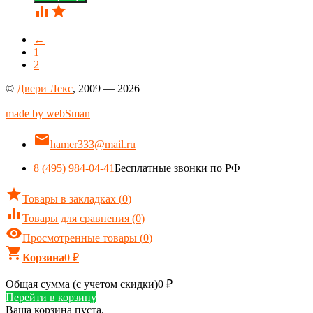


←
1
2
©
Двери Лекс
, 2009 — 2026
made by webSman

hamer333@mail.ru
8 (495) 984-04-41
Бесплатные звонки по РФ

Товары в закладках
(
0
)

Товары для сравнения
(
0
)

Просмотренные товары
(
0
)

Корзина
0
₽
Общая сумма (с учетом скидки)
0
₽
Перейти в корзину
Ваша корзина пуста.