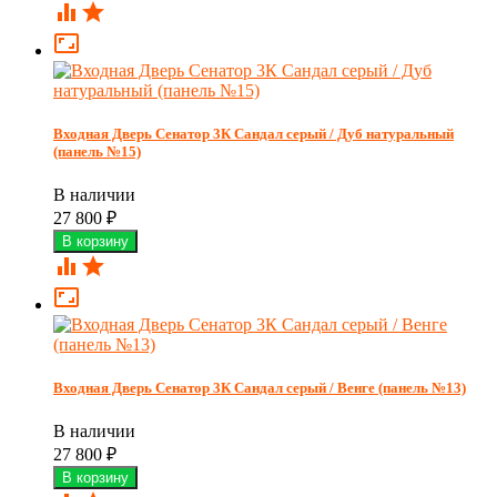



Входная Дверь Сенатор 3К Сандал серый / Дуб натуральный
(панель №15)
В наличии
27 800
₽



Входная Дверь Сенатор 3К Сандал серый / Венге (панель №13)
В наличии
27 800
₽